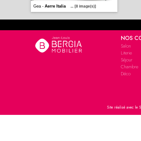
Gea -
Aerre Italia
...
[8 image(s)]
NOS C
Salon
Literie
Séjour
Chambre
Déco
Site réalisé avec le
S