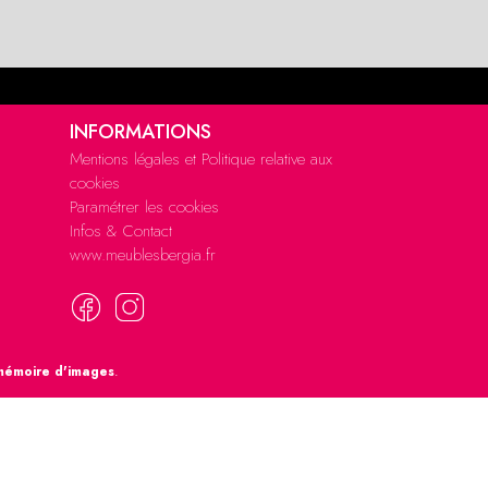
INFORMATIONS
Mentions légales et Politique relative aux
cookies
Paramétrer les cookies
Infos & Contact
www.meublesbergia.fr
mémoire d'images
.