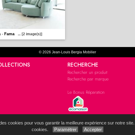
a -
Fama
...
[2 image(s)]
© 2026 Jean-Louis Bergia Mobilier
OLLECTIONS
RECHERCHE
Rechercher un produit
Recherche par marque
Le Bonus Réparation
s des cookies pour vous garantir la meilleure expérience sur notre site.
cookies.
Paramétrer
Accepter
ystème de Gestion de Contenu (SGC)
imagenia
, créé et développé en France par