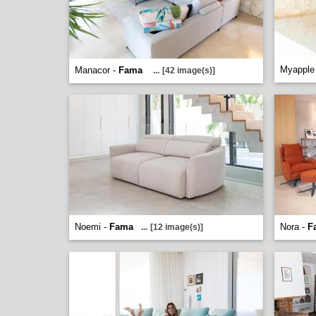
Myapple
Manacor -
Fama
...
[42 image(s)]
Noemi -
Fama
Nora -
F
...
[12 image(s)]