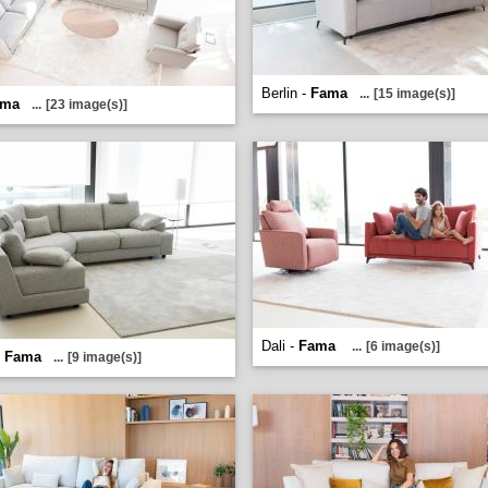
Berlin -
Fama
...
[15 image(s)]
ama
...
[23 image(s)]
Dali -
Fama
...
[6 image(s)]
-
Fama
...
[9 image(s)]