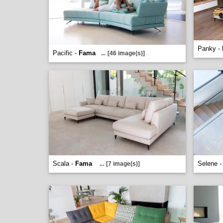
Panky -
Pacific -
Fama
...
[46 image(s)]
Scala -
Fama
Selene 
...
[7 image(s)]