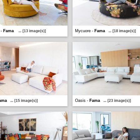
 -
Fama
Mycuore -
Fama
...
[13 image(s)]
...
[18 image(s)]
ama
Oasis -
Fama
...
[15 image(s)]
...
[23 image(s)]