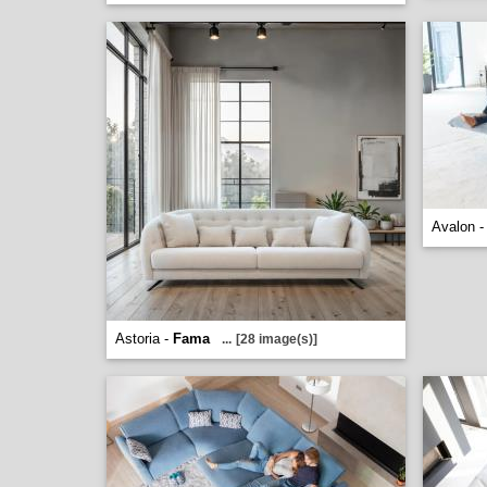
Avalon 
Astoria -
Fama
...
[28 image(s)]