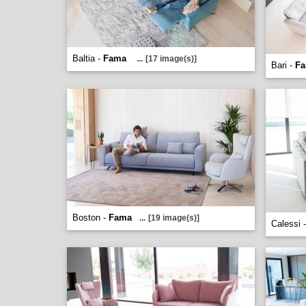
Baltia -
Fama
...
[17 image(s)]
Bari -
F
Boston -
Fama
...
[19 image(s)]
Calessi 