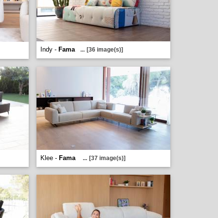
Indy -
Fama
...
[36 image(s)]
Klee -
Fama
...
[37 image(s)]