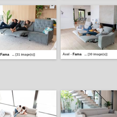
Axel -
Fama
-
Fama
...
[30 image(s)]
...
[31 image(s)]