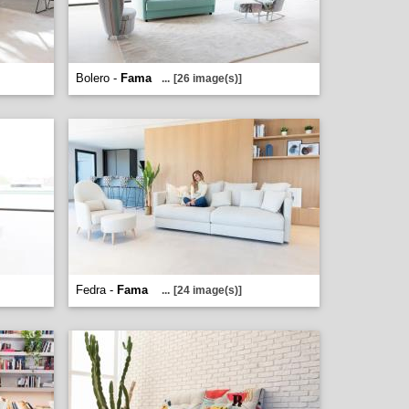
Bolero -
Fama
...
[26 image(s)]
Fedra -
Fama
...
[24 image(s)]