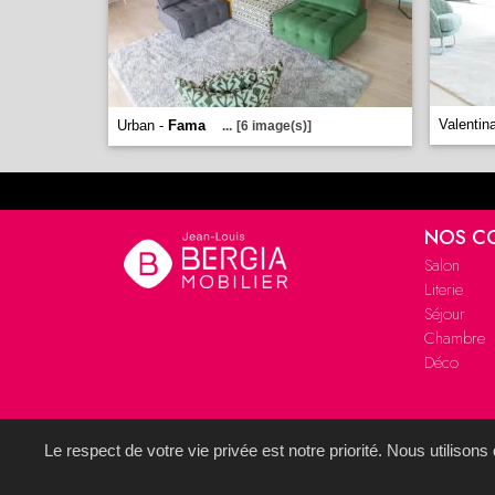
Valentin
Urban -
Fama
...
[6 image(s)]
NOS C
Salon
Literie
Séjour
Chambre
Déco
Le respect de votre vie privée est notre priorité. Nous utilison
Site réalisé avec le
S