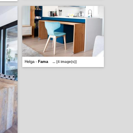
Helga -
Fama
...
[4 image(s)]