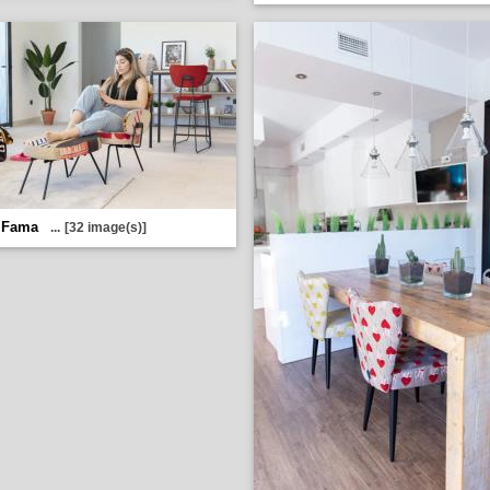
-
Fama
...
[32 image(s)]