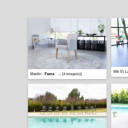
Mili Et L
Marilin -
Fama
...
[4 image(s)]