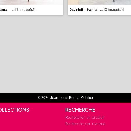
ama
Scarlett -
Fama
...
[3 image(s)]
...
[3 image(s)]
© 2026 Jean-Louis Bergia Mobilier
OLLECTIONS
RECHERCHE
Rechercher un produit
Recherche par marque