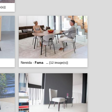
(s)]
Nereida -
Fama
...
[12 image(s)]