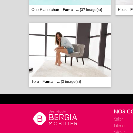
One Planetchair -
Fama
Rock -
F
...
[37 image(s)]
Toro -
Fama
...
[3 image(s)]
NOS C
Salon
Literie
Séjour