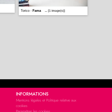
Torico -
Fama
...
[1 image(s)]
INFORMATIONS
Mentions légales et Politique relative aux
cookies
Paramétrer les cookies