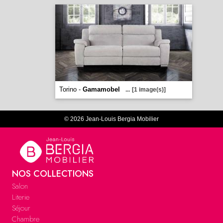
Torino -
Gamamobel
...
[1 image(s)]
© 2026 Jean-Louis Bergia Mobilier
NOS COLLECTIONS
Salon
Literie
Séjour
Chambre