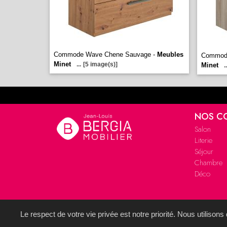
Commode Wave Chene Sauvage -
Meubles
Commode
Minet
...
[5 image(s)]
Minet
..
NOS C
Salon
Literie
Séjour
Chambre
Déco
Le respect de votre vie privée est notre priorité. Nous utilison