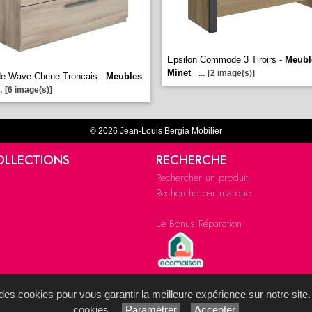
Epsilon Commode 3 Tiroirs -
Meubl
Minet
...
[2 image(s)]
 Wave Chene Troncais -
Meubles
.
[6 image(s)]
© 2026 Jean-Louis Bergia Mobilier
OLLECTIONS
RECHERCHE
Rechercher un produit
Recherche par marque
Le Bonus Réparation
s des cookies pour vous garantir la meilleure expérience sur notre site.
cookies.
Paramétrer
Accepter