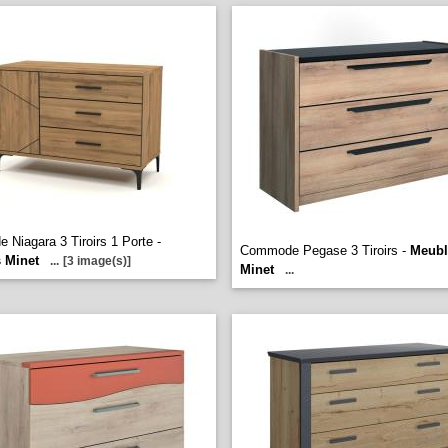
Niagara 3 Tiroirs 1 Porte -
Commode Pegase 3 Tiroirs -
Meubl
 Minet
...
[3 image(s)]
Minet
...